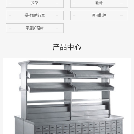
担架
轮椅
拐杖&助行器
医用配件
家居护理床
产品中心