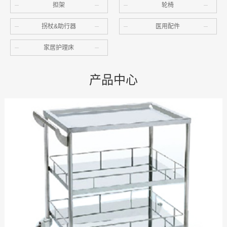
担架
轮椅
拐杖&助行器
医用配件
家居护理床
产品中心