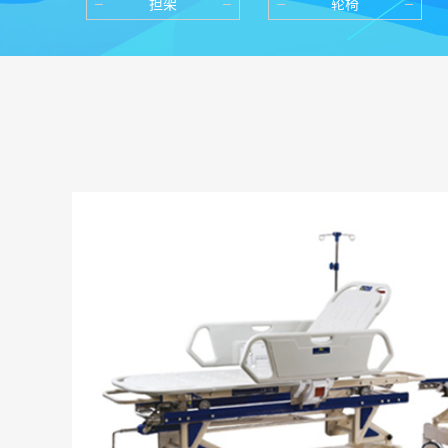
担架
轮椅