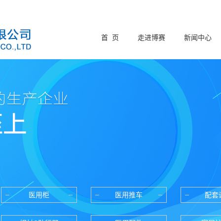
首 页
走进博赛
新闻中心
医用柜
医用推车
配套