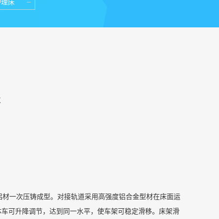
护理床
车
材一次压铸成型。对接轨道采用高强度铝合金型材在床面运
体车可升降调节，达到同一水平，使车架可稳定滑移。床架滑