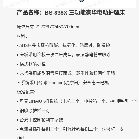
产品名称：BS-836X 三功能豪华电动护理床
床体尺寸:2120*970*450/700mm
材料：
▪ ABS床头床尾抗酸碱、抗氧化、防腐蚀
▪ 床板采用冷板一次冲压成型，表层静电
▪ 横式钢喷护栏
▪ 床架采用成型钢管焊接而成，载重性和稳
▪ 系统采用台湾Timotion(堤摩讯）安全电压电机
标准配置:
▪ 丹麦LINAK电机系统（电机三个，电控箱一
▪ 钢喷涂护栏一对
▪ 台湾中控脚轮刹车系统
▪ 点滴架插孔每侧三个，引流挂钩每侧二个，输液杆一支
功能: