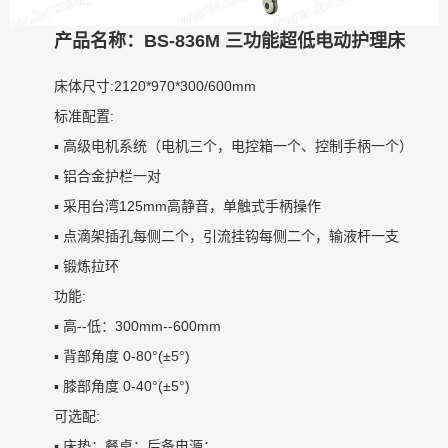
产品名称：BS-836M 三功能超低电动护理床
床体尺寸:2120*970*300/600mm
标准配置:
▪ 高级电机系统（电机三个，电控箱一个、控
▪ 铝合金护栏一对
▪ 采用台湾125mm高静音，单触式手柄操作
▪ 点滴架插孔每侧二个，引流挂钩每侧二个，
▪ 锻炼拉环
功能:
▪ 高--低：300mm--600mm
▪ 背部角度 0-80°(±5°)
▪ 膝部角度 0-40°(±5°)
可选配:
▪ 床垫；餐桌；后备电源；